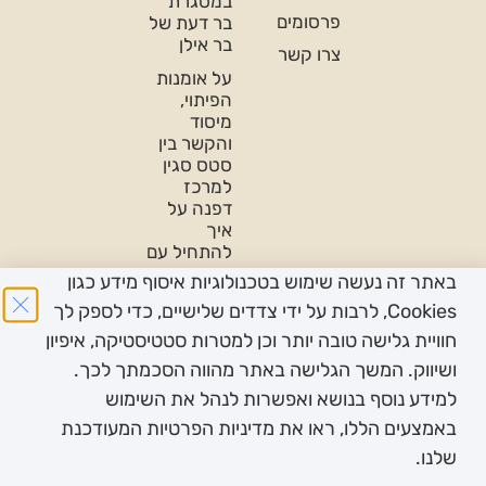
במסגרת
פרסומים
בר דעת של
בר אילן
צרו קשר
על אומנות
הפיתוי,
מיסוד
והקשר בין
סטס סגין
למרכז
דפנה על
איך
להתחיל עם
נשים
באתר זה נעשה שימוש בטכנולוגיות איסוף מידע כגון
פודקאסט
Cookies, לרבות על ידי צדדים שלישיים, כדי לספק לך
על
חוויית גלישה טובה יותר וכן למטרות סטטיסטיקה, איפיון
פמיניזם-
ושיווק. המשך הגלישה באתר מהווה הסכמתך לכך.
בין תחומי-
לכבוד יום
למידע נוסף בנושא ואפשרות לנהל את השימוש
האישה
באמצעים הללו, ראו את מדיניות הפרטיות המעודכנת
2022
שלנו.