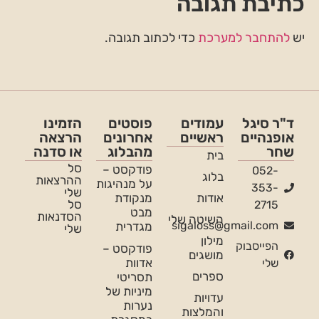
כתיבת תגובה
יש
להתחבר למערכת
כדי לכתוב תגובה.
ד"ר סיגל
עמודים
פוסטים
הזמינו
אופנהיים
ראשיים
אחרונים
הרצאה
שחר
מהבלוג
או סדנה
בית
סל
פודקסט –
052-
בלוג
ההרצאות
על מנהיגות
353-
שלי
אודות
מנקודת
סל
2715
מבט
הסדנאות
השיטה שלי
sigaloss@gmail.com
מגדרית
שלי
מילון
הפייסבוק
פודקסט –
מושגים
אדוות
שלי
ספרים
תסריטי
מיניות של
עדויות
נערות
והמלצות