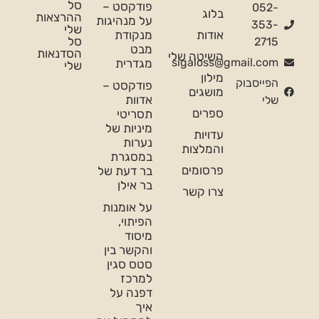
סל
פודקסט –
052-
בלוג
ההרצאות
על מנהיגות
353-
שלי
אודות
מנקודת
סל
2715
מבט
הסדנאות
השיטה שלי
sigaloss@gmail.com
מגדרית
שלי
מילון
הפייסבוק
פודקסט –
מושגים
אדוות
שלי
ספרים
תסריטי
מיניות של
עדויות
נערות
והמלצות
במסגרת
פרסומים
בר דעת של
בר אילן
צרו קשר
על אומנות
הפיתוי,
מיסוד
והקשר בין
סטס סגין
למרכז
דפנה על
איך