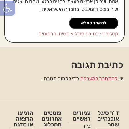
פתח סרגל
אחת. ועל כן ארשה לעצמי להניח לרגע, שהם מייצגים
שיח בולט ודומיננטי בחברה הישראלית.
למאמר המלא
קטגוריה:
כתיבה פובליציסטית
,
פרסומים
כתיבת תגובה
יש
להתחבר למערכת
כדי לכתוב תגובה.
ד"ר סיגל
עמודים
פוסטים
הזמינו
אופנהיים
ראשיים
אחרונים
הרצאה
שחר
מהבלוג
או סדנה
בית