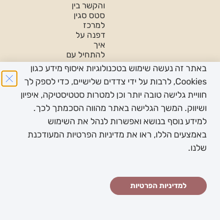
והקשר בין
סטס סגין
למרכז
דפנה על
איך
להתחיל עם
נשים
באתר זה נעשה שימוש בטכנולוגיות איסוף מידע כגון
פודקאסט
Cookies, לרבות על ידי צדדים שלישיים, כדי לספק לך
על
חוויית גלישה טובה יותר וכן למטרות סטטיסטיקה, איפיון
פמיניזם-
ושיווק. המשך הגלישה באתר מהווה הסכמתך לכך.
בין תחומי-
לכבוד יום
למידע נוסף בנושא ואפשרות לנהל את השימוש
האישה
באמצעים הללו, ראו את מדיניות הפרטיות המעודכנת
2022
שלנו.
כל הזכויות שמורות
תנאי
מדיניות
הצהרת
יעוץ וליווי
עוצב ונבנה ב ♥︎
למדיניות הפרטיות
© לד”ר סיגל
שימוש
פרטיות
נגישות
מקצועי:
ע”י זמיר גומא -
אופנהיים שחר
באתר
בת-חן
הסטודיו
שפירא