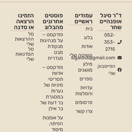
ד"ר סיגל
עמודים
פוסטים
הזמינו
אופנהיים
ראשיים
אחרונים
הרצאה
שחר
מהבלוג
או סדנה
בית
סל
פודקסט –
052-
בלוג
ההרצאות
על מנהיגות
353-
שלי
אודות
מנקודת
סל
2715
מבט
הסדנאות
השיטה שלי
sigaloss@gmail.com
מגדרית
שלי
מילון
הפייסבוק
פודקסט –
מושגים
אדוות
שלי
ספרים
תסריטי
מיניות של
עדויות
נערות
והמלצות
במסגרת
פרסומים
בר דעת של
בר אילן
צרו קשר
על אומנות
הפיתוי,
מיסוד