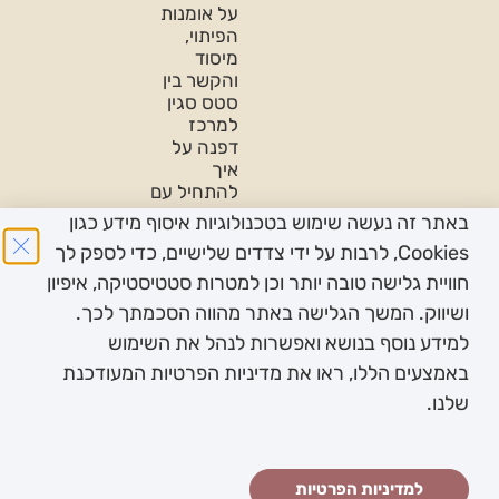
על אומנות
הפיתוי,
מיסוד
והקשר בין
סטס סגין
למרכז
דפנה על
איך
להתחיל עם
נשים
באתר זה נעשה שימוש בטכנולוגיות איסוף מידע כגון
פודקאסט
Cookies, לרבות על ידי צדדים שלישיים, כדי לספק לך
על
חוויית גלישה טובה יותר וכן למטרות סטטיסטיקה, איפיון
פמיניזם-
ושיווק. המשך הגלישה באתר מהווה הסכמתך לכך.
בין תחומי-
לכבוד יום
למידע נוסף בנושא ואפשרות לנהל את השימוש
האישה
באמצעים הללו, ראו את מדיניות הפרטיות המעודכנת
2022
שלנו.
כל הזכויות שמורות
תנאי
מדיניות
הצהרת
יעוץ וליווי
עוצב ונבנה ב ♥︎
למדיניות הפרטיות