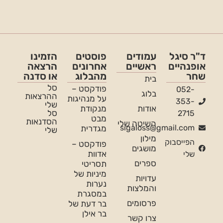
ד"ר סיגל
עמודים
פוסטים
הזמינו
אופנהיים
ראשיים
אחרונים
הרצאה
שחר
מהבלוג
או סדנה
בית
סל
פודקסט –
052-
בלוג
ההרצאות
על מנהיגות
353-
שלי
אודות
מנקודת
סל
2715
מבט
הסדנאות
השיטה שלי
sigaloss@gmail.com
מגדרית
שלי
מילון
הפייסבוק
פודקסט –
מושגים
אדוות
שלי
ספרים
תסריטי
מיניות של
עדויות
נערות
והמלצות
במסגרת
פרסומים
בר דעת של
בר אילן
צרו קשר