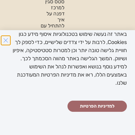
סטס סגין
למרכז
דפנה על
איך
להתחיל עם
נשים
באתר זה נעשה שימוש בטכנולוגיות איסוף מידע כגון
פודקאסט
Cookies, לרבות על ידי צדדים שלישיים, כדי לספק לך
על
חוויית גלישה טובה יותר וכן למטרות סטטיסטיקה, איפיון
פמיניזם-
ושיווק. המשך הגלישה באתר מהווה הסכמתך לכך.
בין תחומי-
לכבוד יום
למידע נוסף בנושא ואפשרות לנהל את השימוש
האישה
באמצעים הללו, ראו את מדיניות הפרטיות המעודכנת
2022
שלנו.
כל הזכויות שמורות
תנאי
מדיניות
הצהרת
יעוץ וליווי
עוצב ונבנה ב ♥︎
למדיניות הפרטיות
© לד”ר סיגל
שימוש
פרטיות
נגישות
מקצועי:
ע”י זמיר גומא -
אופנהיים שחר
באתר
בת-חן
הסטודיו
שפירא