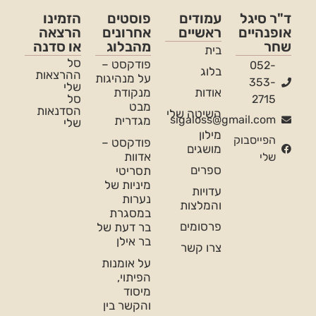
ד"ר סיגל
עמודים
פוסטים
הזמינו
אופנהיים
ראשיים
אחרונים
הרצאה
שחר
מהבלוג
או סדנה
בית
סל
פודקסט –
052-
בלוג
ההרצאות
על מנהיגות
353-
שלי
אודות
מנקודת
סל
2715
מבט
הסדנאות
השיטה שלי
sigaloss@gmail.com
מגדרית
שלי
מילון
הפייסבוק
פודקסט –
מושגים
אדוות
שלי
ספרים
תסריטי
מיניות של
עדויות
נערות
והמלצות
במסגרת
פרסומים
בר דעת של
בר אילן
צרו קשר
על אומנות
הפיתוי,
מיסוד
והקשר בין