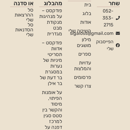
שחר
מהבלוג
או סדנה
בית
סל
פודקסט –
052-
בלוג
ההרצאות
על מנהיגות
353-
שלי
אודות
מנקודת
סל
2715
מבט
הסדנאות
השיטה שלי
sigaloss@gmail.com
מגדרית
שלי
מילון
הפייסבוק
פודקסט –
מושגים
אדוות
שלי
ספרים
תסריטי
מיניות של
עדויות
נערות
והמלצות
במסגרת
פרסומים
בר דעת של
בר אילן
צרו קשר
על אומנות
הפיתוי,
מיסוד
והקשר בין
סטס סגין
למרכז
דפנה על