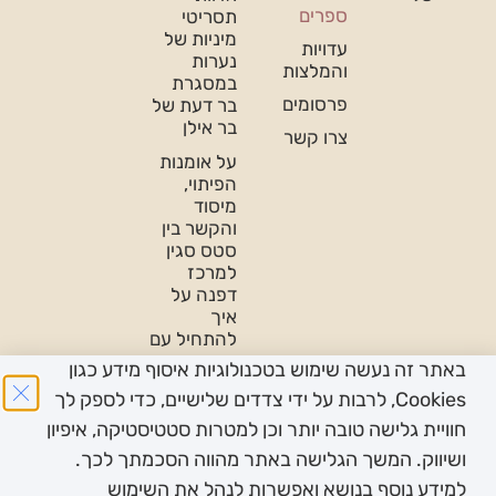
ספרים
תסריטי
מיניות של
עדויות
נערות
והמלצות
במסגרת
פרסומים
בר דעת של
בר אילן
צרו קשר
על אומנות
הפיתוי,
מיסוד
והקשר בין
סטס סגין
למרכז
דפנה על
איך
להתחיל עם
נשים
באתר זה נעשה שימוש בטכנולוגיות איסוף מידע כגון
פודקאסט
Cookies, לרבות על ידי צדדים שלישיים, כדי לספק לך
על
חוויית גלישה טובה יותר וכן למטרות סטטיסטיקה, איפיון
פמיניזם-
ושיווק. המשך הגלישה באתר מהווה הסכמתך לכך.
בין תחומי-
לכבוד יום
למידע נוסף בנושא ואפשרות לנהל את השימוש