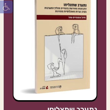
פתח סרגל
נתערב שתצליחו