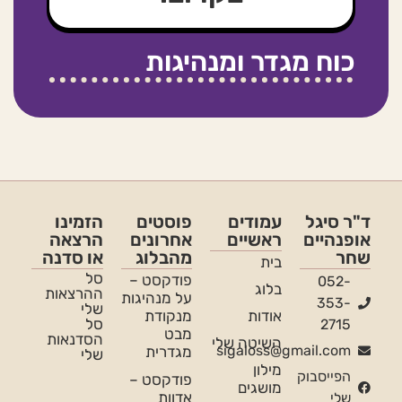
כוח מגדר ומנהיגות
ד"ר סיגל
עמודים
פוסטים
הזמינו
אופנהיים
ראשיים
אחרונים
הרצאה
שחר
מהבלוג
או סדנה
בית
סל
פודקסט –
052-
בלוג
ההרצאות
על מנהיגות
353-
שלי
אודות
מנקודת
סל
2715
מבט
הסדנאות
השיטה שלי
sigaloss@gmail.com
מגדרית
שלי
מילון
הפייסבוק
פודקסט –
מושגים
אדוות
שלי