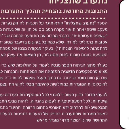
נתערב שתצליחו
התבוננות מחודשת בהנחיית תהליך התערבות ב
הספר "נתערב שתצליחו" קורא תיגר על תכניות לחיזוק נערות מ
מעקב שיטתי אחר תיאור מקרה המבוסס על חוויות של נערות מ
״שאיפה תעסוקתית״, בחנתי מקרוב את התופעה הרחבה של "הת
אכזבות בתהליכי למידה. שלא כמקובל בעיונים בדיעבד מסוג ז
להתפתות ל"סיפורי הצלחות"), בעיקר מנקודת מבטן של מפתחו
השופעת כוונות טובות לחזק מסוגלוּת, הן מוצאות את עצמן לא
כעולה מתוך הניתוח הספר מנסה לעמוד על החלופות שיש כדי 
מציע פרספקטיבה חדשנית המזמינה את המפתחות והמנחות לבד
שבו הן חוות חוסר שייכות, גם בתוך מעגל שאמור להיות כזה ש
לאוכלוסיות המוגדרות כמוחלשות להיתמך מבלי לחוש את עצמן 
לטעמי מדובר בדיון חשוב ורלוונטי לכל העוסקים\ות בעבודה עם
שיטתיות; לכל המעוניינים\ות לעסוק בהנחיה, לזהות מבעי התנג
המבקשים\ות להרחיב ידע תאורטי בתחום הרווחה והחינוך בתנא
כאשר המנחות שמתערבות בחייהן של הנערות נתפסות כבעלות 
התחושה שאינן ״מוצר מדף״ מוגדר מראש.