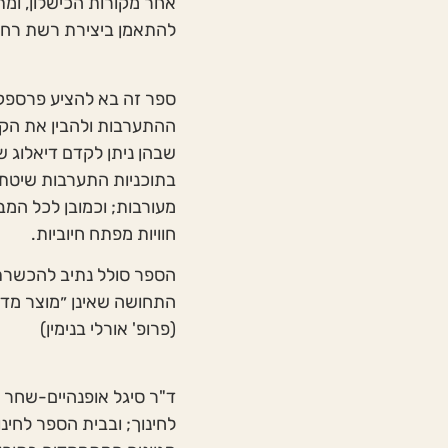
אחר מקורות הכישלון, ומ
להתאמן ביצירת רשת רחב
ספר זה בא להציע פרספק
ההתערבות ולהבין את הקו
שבהן ניתן לקדם דיאלוג שת
בתוכניות התערבות שיטתיו
מעורבות; וכמובן לכל המ
חוויות מפתח חיוביות.
הספר סולל נתיב להכשרתן
התחושה שאינן ״מוצר מדף״
(פרופ' אורלי בנימין)
ד"ר סיגל אופנהיים-שחר מ
לחינוך; ובבית הספר לחי