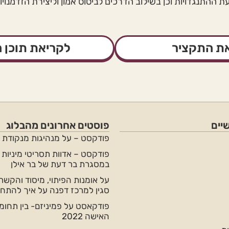
 ההתנגדויות וכן בשילוב הדרכים לביסוס אמון וליצירת הזדמנוי
ת התקציר
לקריאת תוכן ה
יים
פוסטים אחרונים מהבלוג
פודקסט – על מנהיגות מנקודת 
פודקסט – אדוות תסריטי מיניות 
במסגרת בר דעת של בר אילן
על אומנות הפיתוי, מיסוד והקשר
סגין למרכז דפנה על איך להתחי
פודקאסט על פמיניזם- בין תחומי-
האישה 2022