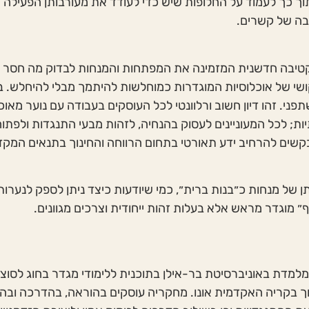
תוך כך לעמוד על החלופות שיש כדי לעודד את מעורבותן הפעילה
ה של קשרים.
טיבה חדשנית המזמינה את המפתחות והמנחות לבדוק מה חסר בת
שי של אוכלוסיות המוגדרות כמוחלשות להיתמך מבלי להיחלש. 
פני. זהו דיון חשוב ורלוונטי לכל העוסקים בעבודה עם נוער מאוכל
ת; לכל המעוניינים לעסוק בהנחיה, לזהות מבעי התנגדות ולפתו
בקשים להרחיב ידע תאורטי בתחום הרווחה והחינוך בתנאים המק
 של מנחות כ״בנות ברית״, כמי שיודעות כיצד ניתן לספק לנערו
 מוגדר מראש אלא בעלות זהות ייחודית וצרכים מגוונים.
למדת באוניברסיטת בר-אילן בתוכנית ללימודי מגדר בחוג לסוציו
נוך בקריה האקדמית אונו. מחקריה עוסקים בהוראה, בהדרכה ובה