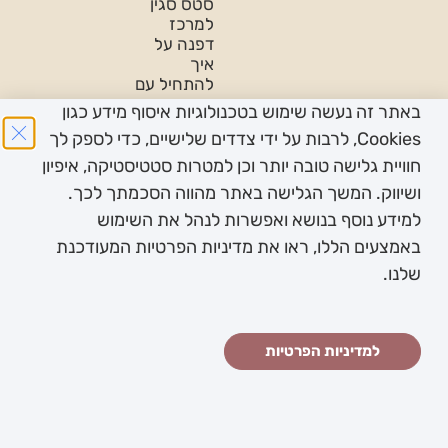
סטס סגין
למרכז
דפנה על
איך
להתחיל עם
נשים
באתר זה נעשה שימוש בטכנולוגיות איסוף מידע כגון
פודקאסט
Cookies, לרבות על ידי צדדים שלישיים, כדי לספק לך
על
חוויית גלישה טובה יותר וכן למטרות סטטיסטיקה, איפיון
פמיניזם-
ושיווק. המשך הגלישה באתר מהווה הסכמתך לכך.
בין תחומי-
לכבוד יום
למידע נוסף בנושא ואפשרות לנהל את השימוש
האישה
באמצעים הללו, ראו את מדיניות הפרטיות המעודכנת
2022
שלנו.
כל הזכויות שמורות
תנאי
מדיניות
הצהרת
יעוץ וליווי
עוצב ונבנה ב ♥︎
למדיניות הפרטיות
© לד”ר סיגל
שימוש
פרטיות
נגישות
מקצועי:
ע”י זמיר גומא -
אופנהיים שחר
באתר
בת-חן
הסטודיו
שפירא