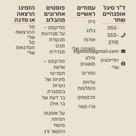
ד"ר סיגל
עמודים
פוסטים
הזמינו
אופנהיים
ראשיים
אחרונים
הרצאה
שחר
מהבלוג
או סדנה
בית
סל
פודקסט –
052-
בלוג
ההרצאות
על מנהיגות
353-
שלי
אודות
מנקודת
סל
2715
מבט
הסדנאות
השיטה שלי
sigaloss@gmail.com
מגדרית
שלי
מילון
הפייסבוק
פודקסט –
מושגים
אדוות
שלי
ספרים
תסריטי
מיניות של
עדויות
נערות
והמלצות
במסגרת
פרסומים
בר דעת של
בר אילן
צרו קשר
על אומנות
הפיתוי,
מיסוד
והקשר בין