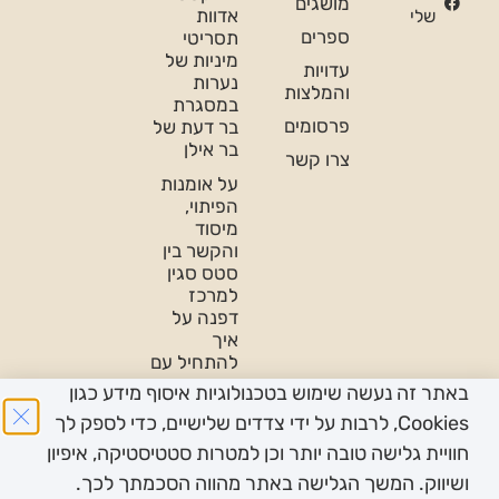
מושגים
אדוות
שלי
ספרים
תסריטי
מיניות של
עדויות
נערות
והמלצות
במסגרת
פרסומים
בר דעת של
בר אילן
צרו קשר
על אומנות
הפיתוי,
מיסוד
והקשר בין
סטס סגין
למרכז
דפנה על
איך
להתחיל עם
נשים
באתר זה נעשה שימוש בטכנולוגיות איסוף מידע כגון
פודקאסט
Cookies, לרבות על ידי צדדים שלישיים, כדי לספק לך
על
חוויית גלישה טובה יותר וכן למטרות סטטיסטיקה, איפיון
פמיניזם-
ושיווק. המשך הגלישה באתר מהווה הסכמתך לכך.
בין תחומי-