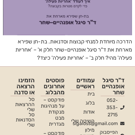
הדרכה מיוחדת למנחי קבוצות וסדנאות. בת-חן שפירא
מארחת את ד"ר סיגל אופנהיים–שחר חלק א' – 'אחריות
פעילה' מהי? חלק ב' – 'אחריות פעילה' כיצד?
ד"ר סיגל
עמודים
פוסטים
הזמינו
אופנהיים
ראשיים
אחרונים
הרצאה
שחר
מהבלוג
או סדנה
בית
סל
פודקסט –
052-
בלוג
ההרצאות
על מנהיגות
353-
שלי
אודות
מנקודת
סל
2715
מבט
הסדנאות
השיטה שלי
sigaloss@gmail.com
מגדרית
שלי
מילון
הפייסבוק
פודקסט –